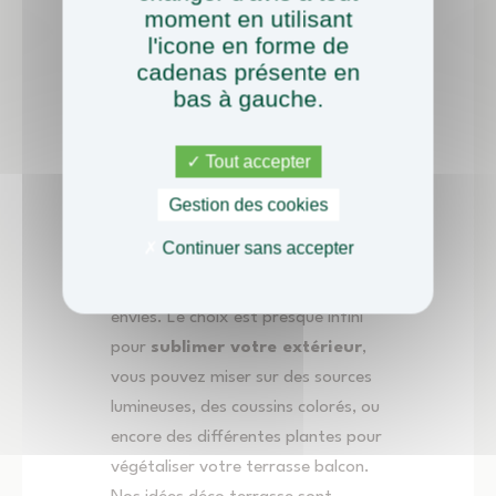
moment en utilisant
l'icone en forme de
La décoration de la terrasse
cadenas présente en
apporte la touche finale à votre
bas à gauche.
projet à
l’aménagement
paysager de votre terrasse
.
Tout accepter
Pour une ambiance chaleureuse,
notre équipe de
terrassier
Gestion des cookies
paysagiste
saura vous donner
Continuer sans accepter
l’inspiration qui correspondra le
mieux à vos attentes et à vos
envies. Le choix est presque infini
pour
sublimer votre extérieur
,
vous pouvez miser sur des sources
lumineuses, des coussins colorés, ou
encore des différentes plantes pour
végétaliser votre terrasse balcon.