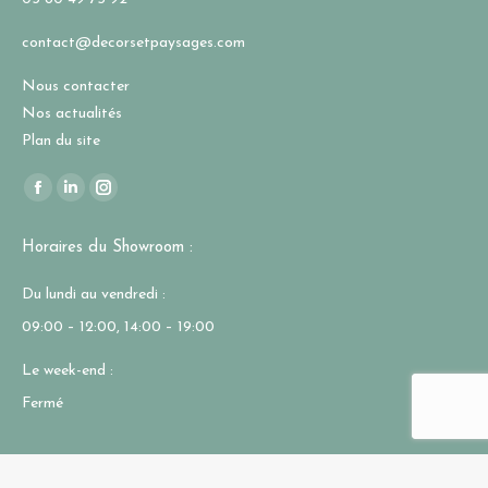
contact@decorsetpaysages.com
Nous contacter
Nos actualités
Plan du site
Trouvez nous sur :
La
La
La
page
page
page
Horaires du Showroom :
Facebook
LinkedIn
Instagram
s'ouvre
s'ouvre
s'ouvre
Du lundi au vendredi :
dans
dans
dans
09:00 – 12:00, 14:00 – 19:00
une
une
une
nouvelle
nouvelle
nouvelle
Le week-end :
fenêtre
fenêtre
fenêtre
Fermé