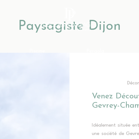
Cours & Terrasse
Piscine
Pergo
Paysagiste Dijon
Piscine
Pergola
Décor
Venez Décou
Gevrey-Cham
Idéalement située en
une société de Gevre