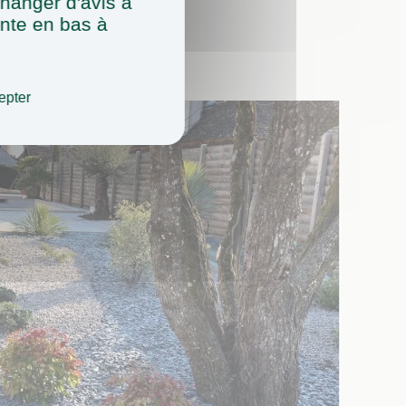
hanger d'avis à
Nos Produits
ente en bas à
En voir plus
epter