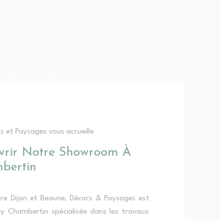
la
Portail & Clôture
Contact
Portail & Clôture
Contact
s et Paysages vous accueille
vrir Notre Showroom À
bertin
tre Dijon et Beaune, Décors & Paysages est
y Chambertin spécialisée dans les travaux