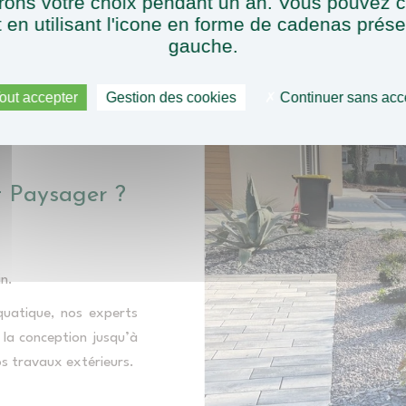
ons votre choix pendant un an. Vous pouvez c
Entretien
en utilisant l'icone en forme de cadenas prés
En voir plus
gauche.
out accepter
Gestion des cookies
Continuer sans acc
 Paysager ?
n.
aquatique, nos experts
la conception jusqu’à
os travaux extérieurs.