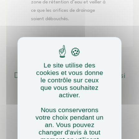
zone de rétention d’eau et veiller à
ce que les orifices de drainage
soient débouchés.
Le site utilise des
cookies et vous donne
Décors & Paysages, C'est Aussi
le contrôle sur ceux
que vous souhaitez
activer.
Nous conserverons
votre choix pendant un
an. Vous pouvez
20 ans d'expertise
changer d'avis à tout
Dans le domaine de l’aménagement paysager