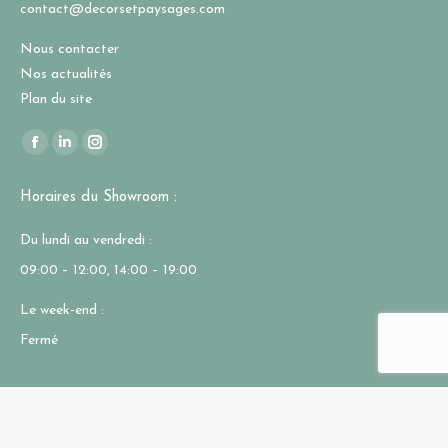
contact@decorsetpaysages.com
Nous contacter
Nos actualités
Plan du site
Trouvez nous sur :
La
La
La
page
page
page
Horaires du Showroom :
Facebook
LinkedIn
Instagram
s'ouvre
s'ouvre
s'ouvre
Du lundi au vendredi :
dans
dans
dans
09:00 – 12:00, 14:00 – 19:00
une
une
une
nouvelle
nouvelle
nouvelle
Le week-end :
fenêtre
fenêtre
fenêtre
Fermé
Décors & Paysages -
Mentions légales
- Tous droits réservés - 2026