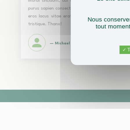
Morbi tincidunt, dui tristique tincidunt faucibus,
purus sapien consectetur libero, vitae venenatis
eros lacus vitae erat. Mauris tristique pretium
Nous conserver
tristique. Thanx!
tout moment 
— Michael S, Canada
T