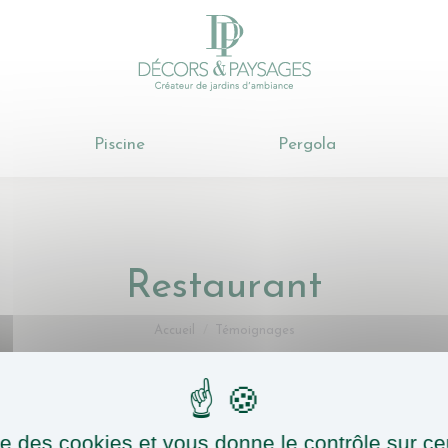
Cours & Terrasse
Piscine
Pergo
Piscine
Pergola
Restaurant
Vous êtes ici :
Accueil
Témoignages
ise des cookies et vous donne le contrôle sur 