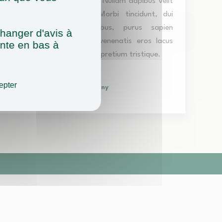
In volutpat vehicula iaculis. Nullam dapibus velit
vel suscipit malesuada. Morbi tincidunt, dui
tristique tincidunt faucibus, purus sapien
hanger d'avis à
consectetur libero, vitae venenatis eros lacus
ente en bas à
vitae erat. Mauris tristique pretium tristique.
epter
— Sara B, Germany