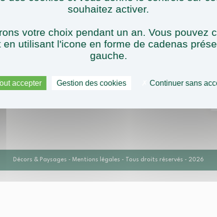
WOW! Dapibus velit vel suscipit malesuada.
souhaitez activer.
Morbi tincidunt, purus sapien consectetur libero,
vitae venenatis eros lacus vitae erat. Mauris
ons votre choix pendant un an. Vous pouvez c
tristique pretium tristique.
en utilisant l'icone en forme de cadenas prés
gauche.
— Nikita B, Australia
out accepter
Gestion des cookies
Continuer sans acc
Décors & Paysages -
Mentions légales
- Tous droits réservés - 2026